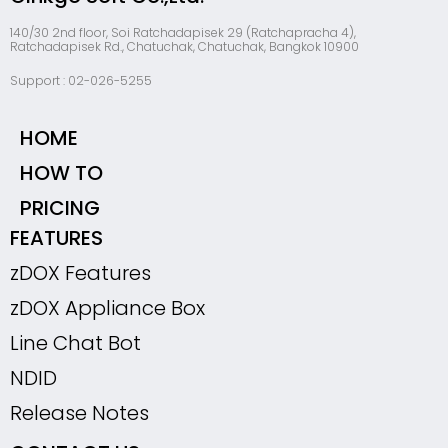
140/30 2nd floor, Soi Ratchadapisek 29 (Ratchapracha 4),
Ratchadapisek Rd., Chatuchak, Chatuchak, Bangkok 10900
Support : 02-026-5255
HOME
HOW TO
PRICING
FEATURES
zDOX Features
zDOX Appliance Box
Line Chat Bot
NDID
Release Notes