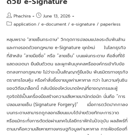
ด้วย e-Signature
Phachira
June 13, 2026
application
/
e-document
/
e-signature
/
paperless
หลุมพราง "ลายเซ็นกระดาษ" วิกฤตการปลอมแปลงระดับพันล้าน
และทางรอดด้วยกฎหมาย e-Signature ยุคใหม่ ในโลกธุรกิจ
ที่ล้าหลัง “ลายมือชื่อ” หรือ “ลายเซ็น” บนแผ่นกระดาษ คือสิ่งที่ใช้
แสดงเจตนา ยืนยันตัวตน และผูกพันบุคคลหรือองค์กรเข้ากับข้อ
ตกลงทางกฎหมาย ไม่ว่าจะเป็นสัญญากู้ยืมเงิน พันธมิตรทางธุรกิจ
ตราสารโอนหุ้น หรือคำสั่งซื้อขายมูลค่ามหาศาล ทว่า ในความคุ้นชิน
ของวิถีอนาล็อกนี้ กลับมีช่องโหว่ขนาดใหญ่ที่อาชญากรและผู้
ทุจริตใช้เป็นเครื่องมือสร้างความเสียหายมานักต่อนัก นั่นคือ “การ
ปลอมลายเซ็น (Signature Forgery)” เมื่อการตวัดปากกาลง
บนกระดาษสามารถถูกลอกเลียนแบบได้ง่ายด้วยทักษะการวาด
หรือแม้กระทั่งการตัดต่อผ่านเทคโนโลยีกราฟิกในปัจจุบัน ผลลัพธ์ที่
ตามมาคือความเสียหายทางเศรษฐกิจมูลค่ามหาศาล การฟ้องร้องที่