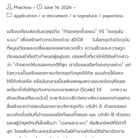
Phachira
June 14, 2026
application
/
e-document
/
e-signature
/
paperless
เปรียบเทียบสองโมเดลธุรกิจ “ทำเองทุกขั้นตอน” VS “ลงทุนใน
ระบบ” เพื่อสร้างก้าวกระโดดด้วย zDOX ในโลกธุรกิจปัจจุบัน
ที่หมุนเวียนและเปลี่ยนแปลงอย่างรวดเร็ว ความเร็วและความถูก
ต้องแม่นยำคือตัวกำหนดผู้อยู่รอด บ่อยครั้งที่เรามักได้ยินคำกล่าว
ว่า “ถ้าอยากให้งานออกมาดีที่สุด เราต้องลงมือทำเองทุกอย่าง” แต่
ในความเป็นจริงของการบริหารธุรกิจยุคดิจิทัล แนวคิดนี้ยังคง
ใช้ได้จริงหรือ หรือมันกลายเป็นเพียงหลุมพรางขนาดใหญ่ที่คอย
เหนี่ยวรั้งไม่ให้ธุรกิจสามารถขยายสเกล (Scale) ได้ บทความ
เชิงเปรียบเทียบฉบับนี้ จะพาไปเจาะลึกวิเคราะห์ความแตกต่างอย่าง
สิ้นเชิงระหว่างสองโมเดลการบริหารธุรกิจ บริษัท A ตัวแทนของ
แนวคิดดั้งเดิมที่เจ้าของลงมือทำเองทั้งหมด และ บริษัท B ตัวแทน
ของผู้นำยุคใหม่ที่เล็งเห็นว่า “เวลาและระบบ” คือสินทรัพย์ที่มีค่าที่
สุด โดยเลือกที่จะลงทุนในเทคโนโลยีทำงานอัตโนมัติเข้ามาจัดการ