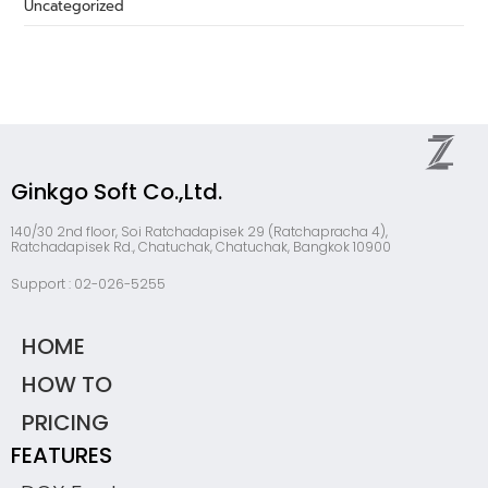
Uncategorized
Ginkgo Soft Co.,Ltd.
140/30 2nd floor, Soi Ratchadapisek 29 (Ratchapracha 4),
Ratchadapisek Rd., Chatuchak, Chatuchak, Bangkok 10900
Support : 02-026-5255
HOME
HOW TO
PRICING
FEATURES