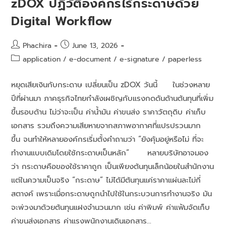
zDOX ปฏิวัติองค์กรไร้กระดาษด้วย
Digital Workflow
Phachira
June 13, 2026
application
/
e-document
/
e-signature
/
paperless
หยุดเสียเงินกับกระดาษ เปลี่ยนเป็น zDOX วันนี้ ในช่วงหลาย
ปีที่ผ่านมา ภาคธุรกิจไทยกำลังเผชิญกับแรงกดดันด้านต้นทุนที่เพิ่ม
ขึ้นรอบด้าน ไม่ว่าจะเป็น ค่าน้ำมัน ค่าขนส่ง ราคาวัตถุดิบ ค่าเก็บ
เอกสาร รวมถึงความเสียหายจากสภาพอากาศที่แปรปรวนมาก
ขึ้น จนทำให้หลายองค์กรเริ่มตั้งคำถามว่า “ยังคุ้มอยู่หรือไม่ ที่จะ
ทำงานแบบเดิมโดยใช้กระดาษเป็นหลัก” หลายบริษัทอาจมอง
ว่า กระดาษคือของใช้ราคาถูก เป็นเพียงต้นทุนเล็กน้อยในสำนักงาน
แต่ในความเป็นจริง “กระดาษ” ไม่ได้มีต้นทุนแค่ราคาแผ่นละไม่กี่
สตางค์ เพราะเมื่อกระดาษถูกนำไปใช้ในกระบวนการทำงานจริง มัน
จะพ่วงมาด้วยต้นทุนแฝงจำนวนมาก เช่น ค่าพิมพ์ ค่าแฟ้มจัดเก็บ
ค่าขนส่งเอกสาร ค่าแรงพนักงานเดินเอกสาร…