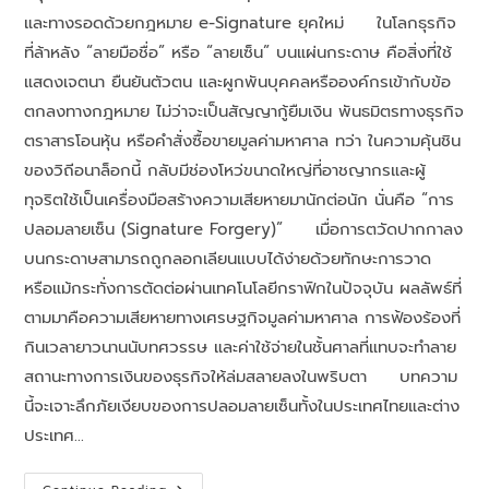
และทางรอดด้วยกฎหมาย e-Signature ยุคใหม่ ในโลกธุรกิจ
ที่ล้าหลัง “ลายมือชื่อ” หรือ “ลายเซ็น” บนแผ่นกระดาษ คือสิ่งที่ใช้
แสดงเจตนา ยืนยันตัวตน และผูกพันบุคคลหรือองค์กรเข้ากับข้อ
ตกลงทางกฎหมาย ไม่ว่าจะเป็นสัญญากู้ยืมเงิน พันธมิตรทางธุรกิจ
ตราสารโอนหุ้น หรือคำสั่งซื้อขายมูลค่ามหาศาล ทว่า ในความคุ้นชิน
ของวิถีอนาล็อกนี้ กลับมีช่องโหว่ขนาดใหญ่ที่อาชญากรและผู้
ทุจริตใช้เป็นเครื่องมือสร้างความเสียหายมานักต่อนัก นั่นคือ “การ
ปลอมลายเซ็น (Signature Forgery)” เมื่อการตวัดปากกาลง
บนกระดาษสามารถถูกลอกเลียนแบบได้ง่ายด้วยทักษะการวาด
หรือแม้กระทั่งการตัดต่อผ่านเทคโนโลยีกราฟิกในปัจจุบัน ผลลัพธ์ที่
ตามมาคือความเสียหายทางเศรษฐกิจมูลค่ามหาศาล การฟ้องร้องที่
กินเวลายาวนานนับทศวรรษ และค่าใช้จ่ายในชั้นศาลที่แทบจะทำลาย
สถานะทางการเงินของธุรกิจให้ล่มสลายลงในพริบตา บทความ
นี้จะเจาะลึกภัยเงียบของการปลอมลายเซ็นทั้งในประเทศไทยและต่าง
ประเทศ…