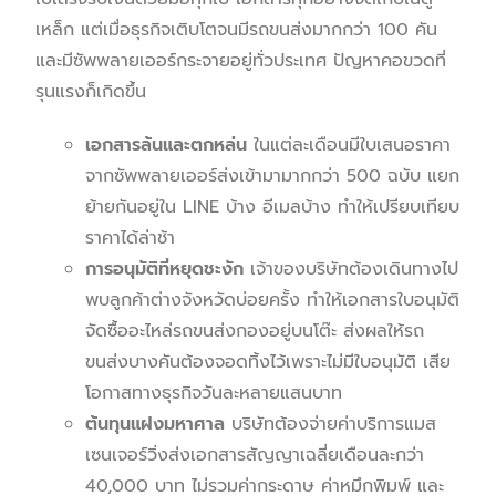
เหล็ก แต่เมื่อธุรกิจเติบโตจนมีรถขนส่งมากกว่า 100 คัน
และมีซัพพลายเออร์กระจายอยู่ทั่วประเทศ ปัญหาคอขวดที่
รุนแรงก็เกิดขึ้น
เอกสารล้นและตกหล่น
ในแต่ละเดือนมีใบเสนอราคา
จากซัพพลายเออร์ส่งเข้ามามากกว่า 500 ฉบับ แยก
ย้ายกันอยู่ใน LINE บ้าง อีเมลบ้าง ทำให้เปรียบเทียบ
ราคาได้ล่าช้า
การอนุมัติที่หยุดชะงัก
เจ้าของบริษัทต้องเดินทางไป
พบลูกค้าต่างจังหวัดบ่อยครั้ง ทำให้เอกสารใบอนุมัติ
จัดซื้ออะไหล่รถขนส่งกองอยู่บนโต๊ะ ส่งผลให้รถ
ขนส่งบางคันต้องจอดทิ้งไว้เพราะไม่มีใบอนุมัติ เสีย
โอกาสทางธุรกิจวันละหลายแสนบาท
ต้นทุนแฝงมหาศาล
บริษัทต้องจ่ายค่าบริการแมส
เซนเจอร์วิ่งส่งเอกสารสัญญาเฉลี่ยเดือนละกว่า
40,000 บาท ไม่รวมค่ากระดาษ ค่าหมึกพิมพ์ และ