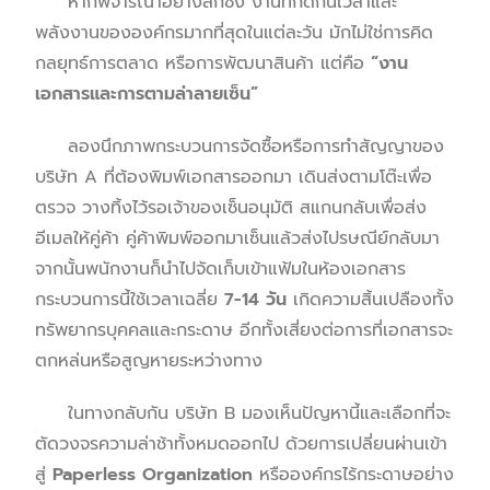
หากพิจารณาอย่างลึกซึ้ง งานที่กัดกินเวลาและ
พลังงานขององค์กรมากที่สุดในแต่ละวัน มักไม่ใช่การคิด
กลยุทธ์การตลาด หรือการพัฒนาสินค้า แต่คือ
“งาน
เอกสารและการตามล่าลายเซ็น”
ลองนึกภาพกระบวนการจัดซื้อหรือการทำสัญญาของ
บริษัท A ที่ต้องพิมพ์เอกสารออกมา เดินส่งตามโต๊ะเพื่อ
ตรวจ วางทิ้งไว้รอเจ้าของเซ็นอนุมัติ สแกนกลับเพื่อส่ง
อีเมลให้คู่ค้า คู่ค้าพิมพ์ออกมาเซ็นแล้วส่งไปรษณีย์กลับมา
จากนั้นพนักงานก็นำไปจัดเก็บเข้าแฟ้มในห้องเอกสาร
กระบวนการนี้ใช้เวลาเฉลี่ย
7-14 วัน
เกิดความสิ้นเปลืองทั้ง
ทรัพยากรบุคคลและกระดาษ อีกทั้งเสี่ยงต่อการที่เอกสารจะ
ตกหล่นหรือสูญหายระหว่างทาง
ในทางกลับกัน บริษัท B มองเห็นปัญหานี้และเลือกที่จะ
ตัดวงจรความล่าช้าทั้งหมดออกไป ด้วยการเปลี่ยนผ่านเข้า
สู่
Paperless Organization
หรือองค์กรไร้กระดาษอย่าง