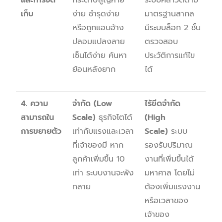
และการจัด
กระดาษสูญหาย
ระบบคลาวด์ตาม
เก็บ
ง่าย ชำรุดง่าย
มาตรฐานสากล
หรือถูกแอบอ้าง
มีระบบล็อก 2 ชั้น
ปลอมแปลงลาย
ตรวจสอบ
เซ็นได้ง่าย ค้นหา
ประวัติการแก้ไข
ย้อนหลังยาก
ได้
4. ความ
จำกัด (
Low
ไร้ขีดจำกัด
สามารถใน
Scale)
ธุรกิจโตได้
(
High
การขยายตัว
เท่ากับแรงและเวลา
Scale)
ระบบ
ที่เจ้าของมี หาก
รองรับปริมาณ
ลูกค้าเพิ่มขึ้น 10
งานที่เพิ่มขึ้นได้
เท่า ระบบงานจะพัง
มหาศาล โดยไม่
ทลาย
ต้องเพิ่มแรงงาน
หรือเวลาของ
เจ้าของ