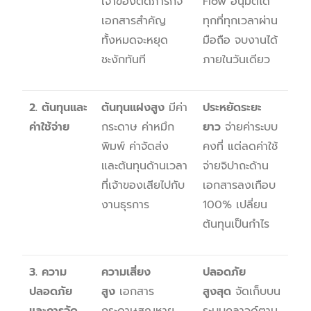
เจ้าของติดภารกิจ
Flow อนุมัติได้
เอกสารสำคัญ
ทุกที่ทุกเวลาผ่าน
ทั้งหมดจะหยุด
มือถือ จบงานได้
ชะงักทันที
ภายในวันเดียว
2. ต้นทุนและ
ต้นทุนแฝงสูง
มีค่า
ประหยัดระยะ
ค่าใช้จ่าย
กระดาษ ค่าหมึก
ยาว
จ่ายค่าระบบ
พิมพ์ ค่าจัดส่ง
คงที่ แต่ลดค่าใช้
และต้นทุนด้านเวลา
จ่ายจิปาถะด้าน
ที่เจ้าของเสียไปกับ
เอกสารลงเกือบ
งานธุรการ
100% เปลี่ยน
ต้นทุนเป็นกำไร
3. ความ
ความเสี่ยง
ปลอดภัย
ปลอดภัย
สูง
เอกสาร
สูงสุด
จัดเก็บบน