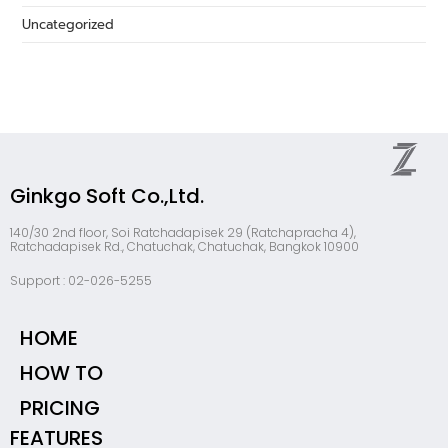
Uncategorized
Ginkgo Soft Co.,Ltd.
140/30 2nd floor, Soi Ratchadapisek 29 (Ratchapracha 4),
Ratchadapisek Rd., Chatuchak, Chatuchak, Bangkok 10900
Support : 02-026-5255
HOME
HOW TO
PRICING
FEATURES