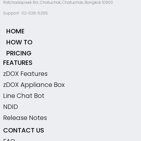
Ratchadapisek Rd., Chatuchak, Chatuchak, Bangkok 10900
Support : 02-026-5255
HOME
HOW TO
PRICING
FEATURES
zDOX Features
zDOX Appliance Box
Line Chat Bot
NDID
Release Notes
CONTACT US