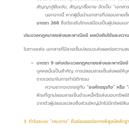
สัญญากู้ยืมเงิน, สัญญาซื้อขาย จัดเป็น “เอกส
นอกจากนี้ หากผู้นั้นนำเอกสารที่ปลอมลายเซ็น
มาตรา 268
ซึ่งต้องรับโทษเสมือนเป็นผู้ปลอมเอ
ประมวลกฎหมายแพ่งและพาณิชย์ ผลบังคับใช้และความ
ในทางแพ่ง เอกสารที่มีลายเซ็นปลอมจะส่งผลต่อความส
มาตรา
9 แห่งประมวลกฎหมายแพ่งและพาณิชย์
บุคคลนั้นเป็นสำคัญ การปลอมลายเซ็นส่งผลให้บุคค
ขาดเจตนาในการทำนิติกรรม
ความยากจะตกอยู่กับ
“องค์กรธุรกิจ” หรือ “ค
ฝ่ายที่ถูกปลอมลายเซ็นชำระหนี้หรือส่งมอบทรัพย์สิ
จากตัวผู้ปลอมแปลงซึ่งส่วนใหญ่มักไม่มีทรัพย์สิน
3. ทำไมระบบ “กระดาษ” ถึงอ่อนแอต่อการพิสูจน์หลัก