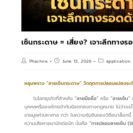
เซ็นกระดาษ = เสี่ยง? เจาะลึกทาง
Phachira
June 13, 2026
application
หลุมพราง “ลายเซ็นกระดาษ” วิกฤตการปลอมแปลงระ
ในโลกธุรกิจที่ล้าหลัง
“ลายมือชื่อ”
หรือ
“ลายเซ็น”
บ
บุคคลหรือองค์กรเข้ากับข้อตกลงทางกฎหมาย ไม่ว่าจะเป็น
ขายมูลค่ามหาศาล ทว่า ในความคุ้นชินของวิถีอนาล็อกนี้ ก
ความเสียหายมานักต่อนัก นั่นคือ
“การปลอมลายเซ็น (S