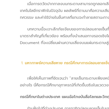
เมื่อการตวัดปากกาลงบนกระดาษสามารถถูกลอกเลียนแบ
เทคโนโลยีกราฟิกในปัจจุบัน ผลลัพธ์ที่ตามมาคือความเ
ทศวรรษ และค่าใช้จ่ายในชั้นศาลที่แทบจะทำลายสถานะทา
บทความนี้จะเจาะลึกภัยเงียบของการปลอมลายเซ็นทั้
มาตราสำคัญที่เกี่ยวข้อง พร้อมทั้งนำเสนอทางรอดเชิงโ
Document ที่จะเปลี่ยนผ่านความเสี่ยงบนแผ่นกระดาษส
มหากาพย์ความเสียหาย กรณีศึกษาการปลอมลายเซ็
เพื่อให้เห็นภาพที่ชัดเจนว่า “ลายเซ็นกระดาษเพียงหน
อย่างไร นี่คือกรณีศึกษาอุทาหรณ์ที่เกิดขึ้นจริงในแวด
กรณีศึกษาในต่างประเทศ แผนฉ้อโกงบันลือโลกและวิกฤต
ข้ามฝั่งไปที่ต่างประเทศ การทุจริตปลอมลายเซ็นในเอก