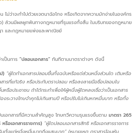
 ไม่ว่าจะทำไปด้วยเจตนาฉ้อโกง หรือเกิดจากความมักง่ายในองค์กร
ว) ล้วนมีผลผูกพันทางกฎหมายที่รุนแรงทั้งสิ้น ในบริบทของกฎหมาย
ญา และกฎหมายแพ่งและพาณิชย์
่าเป็นการ
“ปลอมเอกสาร”
ทันทีตามมาตราต่างๆ ดังนี้
ป)
“ผู้ใดทำเอกสารปลอมขึ้นทั้งฉบับหรือแต่ส่วนหนึ่งส่วนใด เติมหรือ
สารที่แท้จริง หรือประทับตราปลอม หรือลงลายมือชื่อปลอมใน
นหรือประชาชน ถ้าได้กระทำเพื่อให้ผู้หนึ่งผู้ใดหลงเชื่อว่าเป็นเอกสาร
้องระวางโทษจำคุกไม่เกินสามปี หรือปรับไม่เกินหกหมื่นบาท หรือทั้ง
นเอกสารที่มีความสำคัญสูง โทษทวีความรุนแรงขึ้นตาม
มาตรา 265
 หรือเอกสารราชการ)
“ผู้ใดปลอมเอกสารสิทธิ หรือเอกสารราชการ
ับตั้งแต่หนึ่งหมื่นบาทถึงแสนบาท”
(หมายเหตุ ตราสารโอนหุ้น,