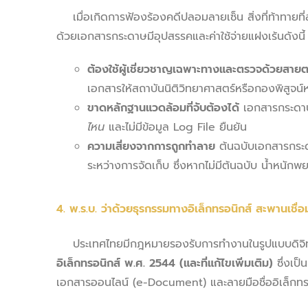
เมื่อเกิดการฟ้องร้องคดีปลอมลายเซ็น สิ่งที่ท้าทายที่
ด้วยเอกสารกระดาษมีอุปสรรคและค่าใช้จ่ายแฝงเร้นดังนี้
ต้องใช้ผู้เชี่ยวชาญเฉพาะทางและตรวจด้วยสาย
เอกสารให้สถาบันนิติวิทยาศาสตร์หรือกองพิสูจน์
ขาดหลักฐานแวดล้อมที่จับต้องได้
เอกสารกระดาษ
ไหน
และไม่มีข้อมูล Log File ยืนยัน
ความเสี่ยงจากการถูกทำลาย
ต้นฉบับเอกสารกระด
ระหว่างการจัดเก็บ ซึ่งหากไม่มีต้นฉบับ น้ำหนัก
4. พ.ร.บ. ว่าด้วยธุรกรรมทางอิเล็กทรอนิกส์ สะพานเชื่อ
ประเทศไทยมีกฎหมายรองรับการทำงานในรูปแบบดิจิทั
อิเล็กทรอนิกส์ พ.ศ. 2544 (และที่แก้ไขเพิ่มเติม)
ซึ่งเป
เอกสารออนไลน์ (e-Document) และลายมือชื่ออิเล็กทรอ