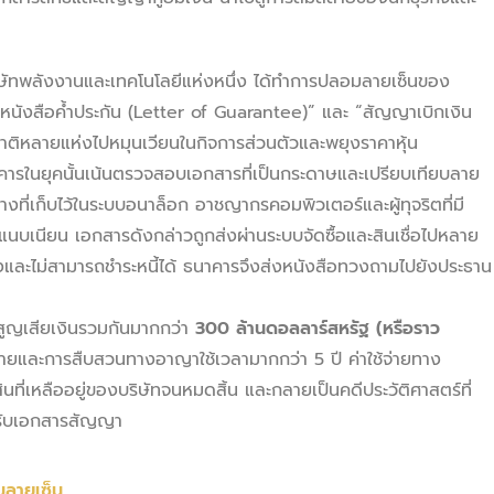
ิษัทพลังงานและเทคโนโลยีแห่งหนึ่ง ได้ทำการปลอมลายเซ็นของ
ังสือค้ำประกัน (Letter of Guarantee)” และ “สัญญาเบิกเงิน
มชาติหลายแห่งไปหมุนเวียนในกิจการส่วนตัวและพยุงราคาหุ้น
ารในยุคนั้นเน้นตรวจสอบเอกสารที่เป็นกระดาษและเปรียบเทียบลาย
างที่เก็บไว้ในระบบอนาล็อก อาชญากรคอมพิวเตอร์และผู้ทุจริตที่มี
บเนียน เอกสารดังกล่าวถูกส่งผ่านระบบจัดซื้อและสินเชื่อไปหลาย
และไม่สามารถชำระหนี้ได้ ธนาคารจึงส่งหนังสือทวงถามไปยังประธาน
สูญเสียเงินรวมกันมากกว่า
300 ล้านดอลลาร์สหรัฐ (หรือราว
ายและการสืบสวนทางอาญาใช้เวลามากกว่า 5 ปี ค่าใช้จ่ายทาง
ี่เหลืออยู่ของบริษัทจนหมดสิ้น และกลายเป็นคดีประวัติศาสตร์ที่
จรับเอกสารสัญญา
ลายเซ็น