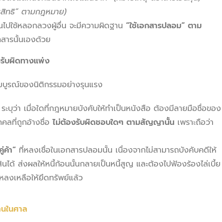
ารสิทธิ” ตามกฎหมาย)
ไปใช้หลอกลวงผู้อื่น จะมีความผิดฐาน
“ใช้เอกสารปลอม” ตาม
กสารนั้นเองด้วย
รับผิดทางแพ่ง
มบูรณ์ของนิติกรรมอย่างรุนแรง
ระบุว่า เมื่อใดที่กฎหมายบังคับให้ทำเป็นหนังสือ ต้องมีลายมือชื่อของ
ลที่ถูกอ้างชื่อ
ไม่ต้องรับผิดชอบใดๆ ตามสัญญานั้น
เพราะถือว่า
ู่ค้า”
ที่หลงเชื่อในเอกสารปลอมนั้น เนื่องจากไม่สามารถบังคับคดีให้
นได้ ส่งผลให้หนี้ก้อนนั้นกลายเป็นหนี้สูญ และต้องไปฟ้องร้องไล่เบี้ย
หลงเหลือให้ยึดทรัพย์แล้ว
ฐานในศาล