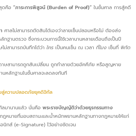
สุดคือ
“ภาระการพิสูจน์ (Burden of Proof)”
ในชั้นศาล การสู้คดี
ตา
ศาลไม่สามารถตัดสินได้เองว่าลายเซ็นปลอมหรือไม่ ต้องส่ง
หลักฐานตรวจ ซึ่งกระบวนการนี้ใช้เวลานานหลายเดือนถึงเป็นปี
ไม่สามารถบันทึกได้ว่า
ใคร
เป็นคนเซ็น ณ เวลา
กี่โมง
เซ็นที่
พิกัด
าษสามารถถูกสับเปลี่ยน ถูกทำลายด้วยอัคคีภัย หรือสูญหาย
พยานหลักฐานในชั้นศาลจะลดลงทันที
มสู่ความปลอดภัยยุคดิจิทัล
ลมานานแล้ว นั่นคือ
พระราชบัญญัติว่าด้วยธุรกรรมทาง
็นกฎหมายที่มอบสถานะและน้ำหนักพยานหลักฐานทางกฎหมายให้แก่
นิกส์ (e-Signature) ไว้อย่างชัดเจน