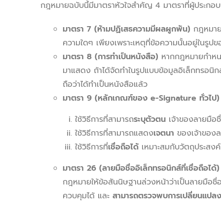
กฎหมายฉบับนี้มีมาตราหัวใจสำคัญ 4 มาตราที่ผู้ประกอบ
มาตรา
7 (ห้ามปฏิเสธความมีผลผูกพัน)
กฎหมายห้
ความใดๆ เพียงเพราะเหตุที่ข้อความนั้นอยู่ในรูปข
มาตรา
8 (การทำเป็นหนังสือ)
หากกฎหมายกำหนดให
มาแสดง ถ้าได้จัดทำในรูปแบบข้อมูลอิเล็กทรอนิกส
ถือว่าได้ทำเป็นหนังสือแล้ว
มาตรา
9 (หลักเกณฑ์ของ e-Signature ทั่วไป)
ใช้วิธีการที่สามารถ
ระบุตัวตน
เจ้าของลายมือชื่
ใช้วิธีการที่สามารถแสดง
เจตนา
ของเจ้าของลาย
ใช้วิธีการที่
เชื่อถือได้
เหมาะสมกับวัตถุประสงค
มาตรา
26 (ลายมือชื่ออิเล็กทรอนิกส์ที่เชื่อถือได้)
กฎหมายให้ข้อสันนิษฐานล่วงหน้าว่าเป็นลายมือชื่อที่
ควบคุมได้ และ
สามารถตรวจพบการเปลี่ยนแปลงใด