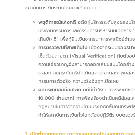
สถาบันการเงินระดับโลกมาแล้วมากมาย
พฤติการณ์แห่งคดี
อดีตผู้บริหารระดับสูงของบร
ประธานกรรมการและกรรมการบริหารบนเอกสาร “หน
เกินบัญชี” เพื่อกู้ยืมเงินจากธนาคารพาณิชย์ข้า
การตรวจพบที่สายเกินไป
เนื่องจากระบบของธนาค
เซ็นด้วยสายตา (Visual Verification) กับตัวอย่
ความเชี่ยวชาญจึงสามารถลอกเลียนแบบได้อย่างแน
ระลอก จนกระทั่งบริษัทเกิดสภาวะขาดสภาพคล่อง
กรรมการตัวจริง ความจริงจึงถูกเปิดเผย
ผลกระทบสะเทือนโลก
คดีนี้ทำให้ธนาคารพาณิชย์
10,000 ล้านบาท)
การฟ้องร้องดำเนินคดีล้มละล
กฎหมายในการว่าความข้ามประเทศกลืนกินทรัพย์สินท
ทำให้สถาบันการเงินทั่วโลกต้องปฏิวัติระบบตรว
2. เปิดตำรากฎหมาย มาตราและบทลงโทษของการปลอม