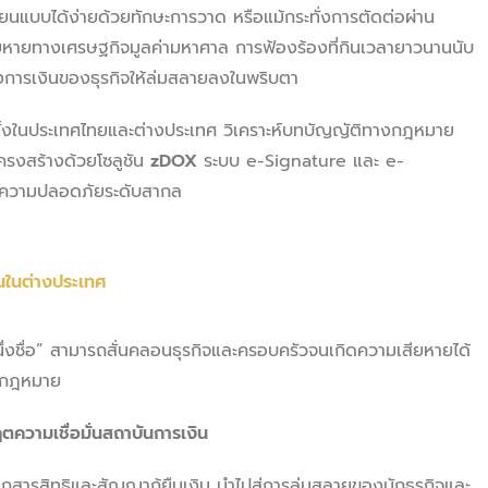
บได้ง่ายด้วยทักษะการวาด หรือแม้กระทั่งการตัดต่อผ่าน
สียหายทางเศรษฐกิจมูลค่ามหาศาล การฟ้องร้องที่กินเวลายาวนานนับ
งการเงินของธุรกิจให้ล่มสลายลงในพริบตา
งในประเทศไทยและต่างประเทศ วิเคราะห์บทบัญญัติทางกฎหมาย
ครงสร้างด้วยโซลูชัน
zDOX
ระบบ e-Signature และ e-
ู่ความปลอดภัยระดับสากล
นในต่างประเทศ
ึ่งชื่อ” สามารถสั่นคลอนธุรกิจและครอบครัวจนเกิดความเสียหายได้
วงกฎหมาย
ความเชื่อมั่นสถาบันการเงิน
สารสิทธิและสัญญากู้ยืมเงิน นำไปสู่การล่มสลายของนักธุรกิจและ