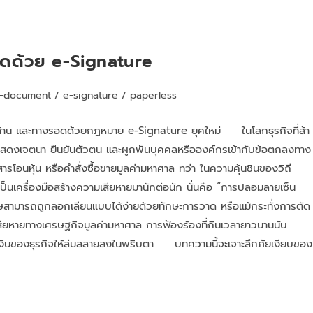
รอดด้วย e-Signature
-document
/
e-signature
/
paperless
้าน และทางรอดด้วยกฎหมาย e-Signature ยุคใหม่ ในโลกธุรกิจที่ล้า
่ใช้แสดงเจตนา ยืนยันตัวตน และผูกพันบุคคลหรือองค์กรเข้ากับข้อตกลงทาง
ารโอนหุ้น หรือคำสั่งซื้อขายมูลค่ามหาศาล ทว่า ในความคุ้นชินของวิถี
้เป็นเครื่องมือสร้างความเสียหายมานักต่อนัก นั่นคือ “การปลอมลายเซ็น
มารถถูกลอกเลียนแบบได้ง่ายด้วยทักษะการวาด หรือแม้กระทั่งการตัด
เสียหายทางเศรษฐกิจมูลค่ามหาศาล การฟ้องร้องที่กินเวลายาวนานนับ
รเงินของธุรกิจให้ล่มสลายลงในพริบตา บทความนี้จะเจาะลึกภัยเงียบของ