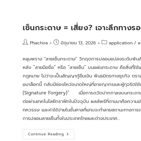
เซ็นกระดาษ = เสี่ยง? เจาะลึกทาง
Phachira
มิถุนายน 13, 2026
application
/
e
หลุมพราง "ลายเซ็นกระดาษ" วิกฤตการปลอมแปลงระดับพันล
หลัง “ลายมือชื่อ” หรือ “ลายเซ็น” บนแผ่นกระดาษ คือสิ่งที
กฎหมาย ไม่ว่าจะเป็นสัญญากู้ยืมเงิน พันธมิตรทางธุรกิจ ตราส
อนาล็อกนี้ กลับมีช่องโหว่ขนาดใหญ่ที่อาชญากรและผู้ทุจริตใช
(Signature Forgery)” เมื่อการตวัดปากกาลงบนกระดาษสา
ต่อผ่านเทคโนโลยีกราฟิกในปัจจุบัน ผลลัพธ์ที่ตามมาคือความ
ทศวรรษ และค่าใช้จ่ายในชั้นศาลที่แทบจะทำลายสถานะทางกา
การปลอมลายเซ็นทั้งในประเทศไทยและต่างประเทศ…
Continue Reading