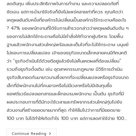
ลดต้นทุน เพิ่มประสิทธิภาพในการทํางาน และความปลอดภัยที่
ชัดเจน แต่การนํามาใช้จริงก็ยังไม่แพร่หลายเท่าที่ควร คุณคิดว่า
เหตุผลอันดับหนึ่งที่องค์กรไม่เปลี่ยนเป็นองค์กรไร้กระดาษคืออะไร
? 47% ของพนักงานที่ได้รับการสำรวจกล่าวว่าเหตุผลอันดับต้น ๆ
ของการไม่เลิกใช้กระดาษคือไม่มีคำสั่งให้ทำจากผู้บริหาร โดยพื้น
ฐานแล้วพนักงานส่วนใหญ่พร้อมและเต็มใจที่จะไม่ใช้กระดาษ มนุษย์
ไม่ชอบการเปลี่ยนแปลง เจ้าของธรุกิจขนาดเล็กหลายคนมีทัศนคติ
ว่า “ธุรกิจดําเนินได้ด้วยดีอยู่แล้วยังไม่เห็นเหตผลที่ต้องเปลี่ยน”
รวมถึงธุรกิจดั้งเดิม เช่น อุตสาหกรรมกฎหมาย มีวิธีการดําเนิน
ธุรกิจสืบทอดกันมายาวนานซึ่งยากที่จะเปลี่ยนแปลงหรือธุรกิจขนาด
เล็กที่มีพนักงานไม่กี่คนอาจหรือไม่มีเวลาหรือไม่มีเงินทุนซื้อ
ซอฟต์แวร์แปลงเอกสารและฝึกอบรมพนักงาน เป็นต้น ธุรกิจที่มี
ผลประกอบการที่ดีมักจะใช้เวลาและทรัพยากรส่วนใหญ่ทุ่มไปยัง
ส่วนงานที่สร้างยอดขายมากที่สุด ทําให้ลืมไปว่าการที่มียอดขาย
100 บาท ไม่ได้ทําให้เกิดกําไร 100 บาท แต่การลดค่าใช้จ่าย 100…
Continue Reading