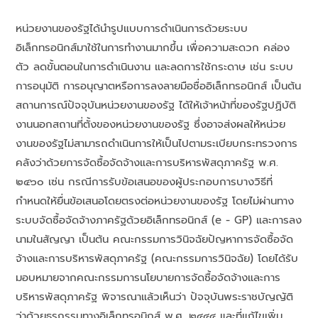
หน่วยงานของรัฐได้นำรูปแบบการดำเนินการด้วยระบบ
อิเล็กทรอนิกส์มาใช้ในการทำงานมากขึ้น เพื่อความสะดวก คล่อง
ตัว ลดขั้นตอนในการดำเนินงาน และลดการใช้กระดาษ เช่น ระบบ
การอนุมัติ การอนุญาตหรือการลงลายมือชื่ออิเล็กทรอนิกส์ เป็นต้น
สถานการณ์ปัจจุบันหน่วยงานของรัฐ ได้ให้เจ้าหน้าที่ของรัฐปฏิบัติ
งานนอกสถานที่ตั้งของหน่วยงานของรัฐ ซึ่งอาจส่งผลให้หน่วย
งานของรัฐไม่สามารถดำเนินการให้เป็นไปตามระเบียบกระทรวงการ
คลังว่าด้วยการจัดซื้อจัดจ้างและการบริหารพัสดุภาครัฐ พ.ศ.
๒๔๖๐ เซ่น กรณีการรับข้อเสนอของผู้ประกอบการบางวิธีที่
กำหนดให้ยื่นข้อเสนอโดยตรงต่อหน่วยงานของรัฐ โดยไม่ผ่านทาง
ระบบจัดซื้อจัดจ้างภาครัฐด้วยอิเล็กทรอนิกส์ (e - GP) และการลง
นามในสัญญา เป็นต้น คณะกรรมการวินิจฉัยปัญหาการจัดซื้อจัด
จ้างและการบริหารพัสดุภาครัฐ (คณะกรรมการวินิจฉัย) โดยได้รับ
มอบหมายจากคณะกรรมการนโยบายการจัดซื้อจัดจ้างและการ
บริหารพัสดุภาครัฐ พิจารณาแล้วเห็นว่า ปัจจุบันพระราชบัญญัติ
ว่าด้วยธุรกรรมทางอิเล็กทรอนิกส์ พ.ศ. ๒๔๔๔ และที่แก้ไขเพิ่ม