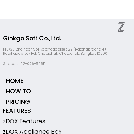
Ginkgo Soft Co.,Ltd.
140/30 2nd floor, Soi Ratchadapisek 29 (Ratchapracha 4),
Ratchadapisek Rd., Chatuchak, Chatuchak, Bangkok 10900
Support : 02-026-5255
HOME
HOW TO
PRICING
FEATURES
zDOX Features
zDOX Appliance Box